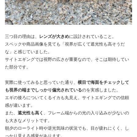
三つ目の理由は、
レンズが大きめ
に設計されていること。
スペックや商品画像を見ても「視界が広くて遮光性も高そうだ
な」と感じていました。
サイトエギングでは視野の広さが重要なので、そこは期待してい
た部分です。
実際に使ってみると思っていた通り、
横目で海面をチェックして
も視界の端までしっかり偏光されている
のを実感しました。
エギの後ろについてくるイカも丸見え、サイトエギングでの信頼
感が違います。
また、
遮光性も高く
、フレーム端からの光の入り込みが少ないの
も大きなメリットです。
朝夕のローライト時や逆光気味の状況でも、目が疲れにくく、し
っかり見える感覚があります。