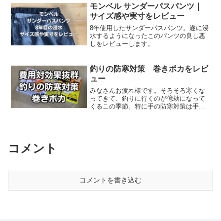
は心配な方など参考にしてもらえればと
モンベル サンダーパスパンツ｜
思います。私の体型私の...
サイズ感や実寸をレビュー
8年使用したサンダーパスパンツ。遂に浸
水するようになったこのパンツの良し悪
しをレビューします。
釣りの防寒対策 巻きポカをレビ
ュー
みなさんお疲れ様です。そろそろ寒くな
ってきて、釣りに行くのが億劫になって
くるこの季節。特に手の防寒対策は手袋
くらいしかないと思っていましたが、
「巻きポカ」なる商品を見つけたので早
速レビューしていきたいと思います。冬
の防寒対策の参考になればと...
コメント
コメントを書き込む