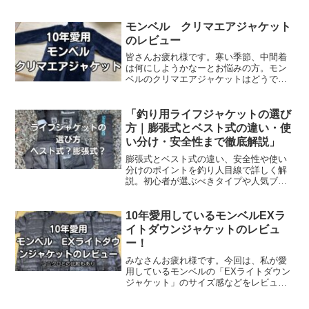
きます。まだ「中厚手」タイプのダウン
を持っていない方には、是非オススメし
たいダウンです。防風、防滴性能も有し
モンベル クリマエアジャケット
ているので、これ一着でダ...
のレビュー
皆さんお疲れ様です。寒い季節、中間着
は何にしようかなーとお悩みの方。モン
ベルのクリマエアジャケットはどうです
か？今回はクリマエアジャケットを気が
付けば10年間、毎シーズン愛用している
私がその実力をレビューします。是非最
「釣り用ライフジャケットの選び
後まで読んでみてくださ...
方｜膨張式とベスト式の違い・使
い分け・安全性まで徹底解説」
膨張式とベスト式の違い、安全性や使い
分けのポイントを釣り人目線で詳しく解
説。初心者が選ぶべきタイプや人気ブラ
ンドも紹介します。
10年愛用しているモンベルEXラ
イトダウンジャケットのレビュ
ー！
みなさんお疲れ様です。今回は、私が愛
用しているモンベルの「EXライトダウン
ジャケット」のサイズ感などをレビュー
していきます。近くに店舗がなく試着で
きない方や、メーカーのサイズ表だけで