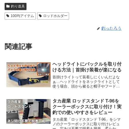
釣り道具
100均アイテム
ロッドホルダー
釣ったろう
関連記事
ヘッドライトにバックルを取り付
ける方法｜首掛け装着が楽になる
首掛けライトって装着しにくいんだよな
ぁ…ヘッドライトをネックライトとして
使う場合、頭から被ると帽子やフードが
引っかかって装着しにくいです。ちょっ
としたことですが、毎回のことなので意
外とストレスです。そこでおすすめなの
タカ産業 ロッドスタンド T-96を
が、ベルトにバックルを取...
クーラーボックスに取り付け！実
釣での使いやすさをレビュー
タカ産業「ロッドスタンド T-96」をシマ
ノのクーラーボックスに取り付けレビュ
ー。穴あけ不要で脱着も簡単。柔らか素