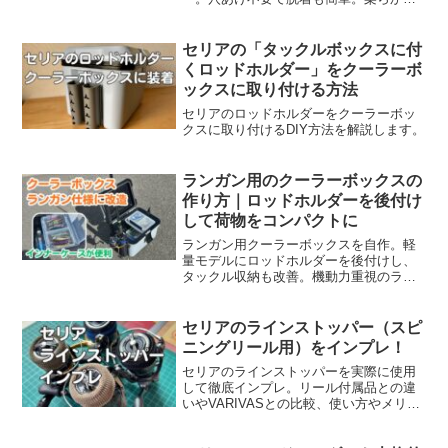
材でロッドが傷つかず、複数クーラーに
使いまわせるコスパ最強アイテムです。
セリアの「タックルボックスに付
くロッドホルダー」をクーラーボ
ックスに取り付ける方法
セリアのロッドホルダーをクーラーボッ
クスに取り付けるDIY方法を解説します。
ランガン用のクーラーボックスの
作り方｜ロッドホルダーを後付け
して荷物をコンパクトに
ランガン用クーラーボックスを自作。軽
量モデルにロッドホルダーを後付けし、
タックル収納も改善。機動力重視のラン
ガン仕様カスタムを詳しく解説。
セリアのラインストッパー（スピ
ニングリール用）をインプレ！
セリアのラインストッパーを実際に使用
して徹底インプレ。リール付属品との違
いやVARIVASとの比較、使い方やメリッ
トをわかりやすく紹介します。