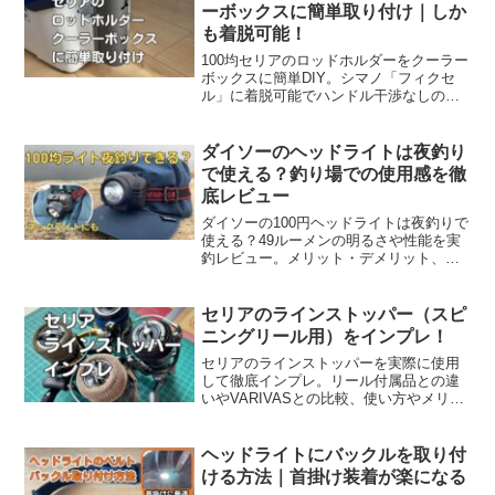
ーボックスに簡単取り付け｜しか
も着脱可能！
100均セリアのロッドホルダーをクーラー
ボックスに簡単DIY。シマノ「フィクセ
ル」に着脱可能でハンドル干渉なしの取
り付け方法を写真付きで紹介します。
ダイソーのヘッドライトは夜釣り
で使える？釣り場での使用感を徹
底レビュー
ダイソーの100円ヘッドライトは夜釣りで
使える？49ルーメンの明るさや性能を実
釣レビュー。メリット・デメリット、使
い方、安全性まで詳しく解説し、100均ラ
イトが釣りで使えるか判断できます。
セリアのラインストッパー（スピ
ニングリール用）をインプレ！
セリアのラインストッパーを実際に使用
して徹底インプレ。リール付属品との違
いやVARIVASとの比較、使い方やメリッ
トをわかりやすく紹介します。
ヘッドライトにバックルを取り付
ける方法｜首掛け装着が楽になる