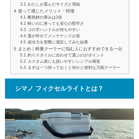
わたしが選んだサイズと理由
使って感じたメリット・特徴
断熱材の厚みは2倍
軽いのに座っても安心の堅牢さ
コの字ハンドルが持ちやすい
蓋が外せてメンテナンスが楽
保冷力を実際に測定してみた結果
まとめ｜軽量クーラーに悩む人におすすめできる一台
釣りスタイルに合わせて選ぶのがポイント
カスタム派にも扱いやすいシンプル構造
まずは一つ持っておくと何かと便利な万能クーラー
シマノ フィクセルライトとは？