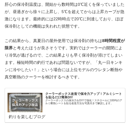
肝心の保冷剤温度は、開始から数時間は0℃近くを保っていました
が、昼過ぎから徐々に上昇し、5℃を超えてからは上昇カーブが急
激になります。最終的には22時時点で20℃に到達しており、ほぼ
保冷剤としての機能は失われた状態です。
この結果から、真夏日の屋外使用では保冷剤の持ちは
8時間程度が
限界
と考えたほうが良さそうです。実釣ではクーラーの開閉によ
り冷気が逃げるので、この結果よりも早く保冷剤が溶けてしまい
ます。極短時間の釣行であれば問題ないですが、「丸一日キンキ
ンに冷やしたい！」という場合には上位モデルのウレタン断熱や
真空断熱のクーラーを検討するべきです。
クーラーボックス改造で保冷力アップ！アルミシート
を貼るだけ簡単DIY
クーラーボックスの保冷力をDIYで強化！スチロールに100均のア
ルミ断熱シートを貼る改造方法を写真付きで解説します。
釣りを楽しむブログ