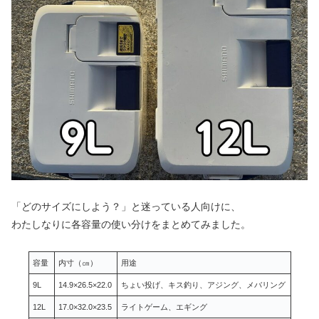
「どのサイズにしよう？」と迷っている人向けに、
わたしなりに各容量の使い分けをまとめてみました。
容量
内寸（㎝）
用途
9L
14.9×26.5×22.0
ちょい投げ、キス釣り、アジング、メバリング
12L
17.0×32.0×23.5
ライトゲーム、エギング