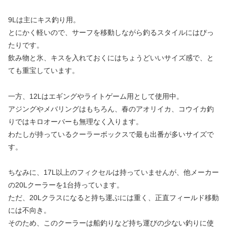
9Lは主にキス釣り用。
とにかく軽いので、サーフを移動しながら釣るスタイルにはぴっ
たりです。
飲み物と氷、キスを入れておくにはちょうどいいサイズ感で、と
ても重宝しています。
一方、12Lはエギングやライトゲーム用として使用中。
アジングやメバリングはもちろん、春のアオリイカ、コウイカ釣
りではキロオーバーも無理なく入ります。
わたしが持っているクーラーボックスで最も出番が多いサイズで
す。
ちなみに、17L以上のフィクセルは持っていませんが、他メーカー
の20Lクーラーを1台持っています。
ただ、20Lクラスになると持ち運ぶには重く、正直フィールド移動
には不向き。
そのため、このクーラーは船釣りなど持ち運びの少ない釣りに使