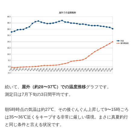
続いて、
屋外
（約28〜37℃）
での温度推移
グラフです。
測定日は7月下旬の3日間平均です。
朝5時時点の気温は約27℃、その後ぐんぐん上昇して9〜15時ごろ
は35〜36℃近くをキープする非常に厳しい環境。まさに真夏釣行
と同じ条件と言える状況です。