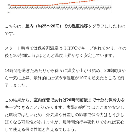
こちらは、
屋内（約25〜28℃）での温度推移
をグラフにしたもの
です。
スタート時点では保冷剤温度はほぼ0℃でキープされており、その
後も10時間以上はほとんど温度上昇がなく安定しています。
14時間を過ぎたあたりから徐々に温度が上がり始め、20時間頃か
ら一気に上昇。最終的には保冷剤温度が10℃を超えたところで終
了しました。
この結果から、
室内保管であれば20時間前後まで十分な保冷力を
キープできる
ことがわかります。実際の釣行ではここまで安定し
た環境ではないため、外気温や日差しの影響で保冷力はもう少し
短くなる可能性がありますが、短時間釣行や夜釣りであれば安心
して使える保冷性能と言えるでしょう。