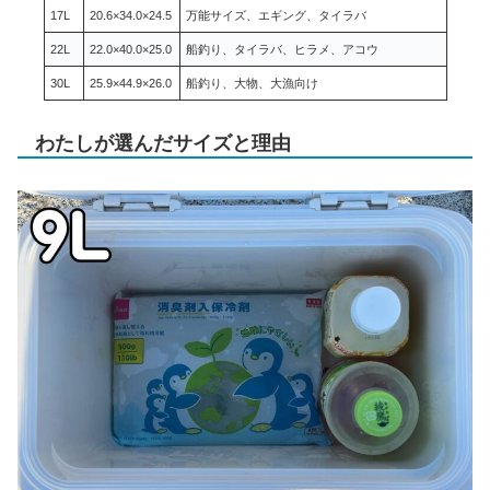
17L
20.6×34.0×24.5
万能サイズ、エギング、タイラバ
22L
22.0×40.0×25.0
船釣り、タイラバ、ヒラメ、アコウ
30L
25.9×44.9×26.0
船釣り、大物、大漁向け
わたしが選んだサイズと理由