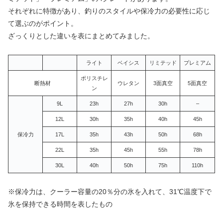
それぞれに特徴があり、釣りのスタイルや保冷力の必要性に応じ
て選ぶのがポイント。
ざっくりとした違いを表にまとめてみました。
ライト
ベイシス
リミテッド
プレミアム
ポリスチレ
断熱材
ウレタン
3面真空
5面真空
ン
9L
23h
27h
30h
–
12L
30h
35h
40h
45h
保冷力
17L
35h
43h
50h
68h
22L
35h
45h
55h
78h
30L
40h
50h
75h
110h
※保冷力は、クーラー容量の20％分の氷を入れて、31℃温度下で
氷を保持できる時間を表したもの