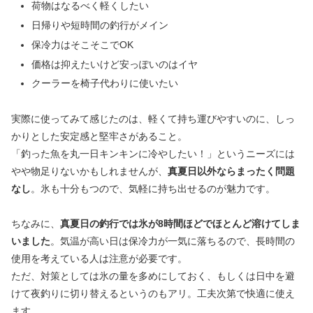
荷物はなるべく軽くしたい
日帰りや短時間の釣行がメイン
保冷力はそこそこでOK
価格は抑えたいけど安っぽいのはイヤ
クーラーを椅子代わりに使いたい
実際に使ってみて感じたのは、軽くて持ち運びやすいのに、しっ
かりとした安定感と堅牢さがあること。
「釣った魚を丸一日キンキンに冷やしたい！」というニーズには
やや物足りないかもしれませんが、
真夏日以外ならまったく問題
なし
。氷も十分もつので、気軽に持ち出せるのが魅力です。
ちなみに、
真夏日の釣行では氷が8時間ほどでほとんど溶けてしま
いました
。気温が高い日は保冷力が一気に落ちるので、長時間の
使用を考えている人は注意が必要です。
ただ、対策としては氷の量を多めにしておく、もしくは日中を避
けて夜釣りに切り替えるというのもアリ。工夫次第で快適に使え
ます。