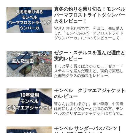
真冬の釣りを乗り切る！モンベル
パーマフロストライトダウンパー
カをレビュー！
皆さんお疲れ様です。今回は、先日購入
した「モンベルのパーマフロストライト
ダウンパーカ」についてレビューしてい
きます。まだ「中厚手」タイプのダウン
を持っていない方には、是非オススメし
たいダウンです。防風、防滴性能も有し
ゼクー・ステルスを選んだ理由と
ているので、これ一着でダ...
実釣レビュー
もっと早く買えばよかった…！ゼクー・
ステルスを選んだ理由と、実釣で実感し
た偏光グラスの効果をレビュー。
モンベル クリマエアジャケット
のレビュー
皆さんお疲れ様です。寒い季節、中間着
は何にしようかなーとお悩みの方。モン
ベルのクリマエアジャケットはどうです
か？今回はクリマエアジャケットを気が
付けば10年間、毎シーズン愛用している
私がその実力をレビューします。是非最
モンベル サンダーパスパンツ｜
後まで読んでみてくださ...