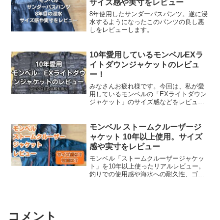
サイズ感や実寸をレビュー
8年使用したサンダーパスパンツ。遂に浸
水するようになったこのパンツの良し悪
しをレビューします。
10年愛用しているモンベルEXラ
イトダウンジャケットのレビュ
ー！
みなさんお疲れ様です。今回は、私が愛
用しているモンベルの「EXライトダウン
ジャケット」のサイズ感などをレビュー
していきます。近くに店舗がなく試着で
きない方や、メーカーのサイズ表だけで
は心配な方など参考にしてもらえればと
モンベル ストームクルーザージ
思います。私の体型私の...
ャケット 10年以上使用。サイズ
感や実寸をレビュー
モンベル「ストームクルーザージャケッ
ト」を10年以上使ったリアルレビュー。
釣りでの使用感や海水への耐久性、ゴア
テックス性能を忖度なしで解説します。
コメント