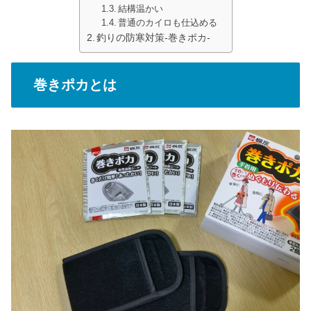
結構温かい
普通のカイロも仕込める
釣りの防寒対策-巻きポカ-
巻きポカとは