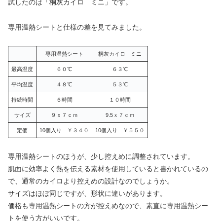
試したのは「桐灰カイロ ミニ」です。
専用温熱シートと仕様の差を見てみました。
専用温熱シート
桐灰カイロ ミニ
最高温度
６０℃
６３℃
平均温度
４８℃
５３℃
持続時間
６時間
１０時間
サイズ
９ｘ７ｃｍ
9.5ｘ７ｃｍ
定価
10個入り ￥３４０
10個入り ￥５５０
専用温熱シートのほうが、少し控えめに調整されています。
肌面に効率よく熱を伝える素材を使用していると書かれているの
で、通常のカイロより控えめの設計なのでしょうか。
サイズはほぼ同じですが、形状に違いがあります。
価格も専用温熱シートの方が控えめなので、素直に専用温熱シー
トを使う方がいいです。