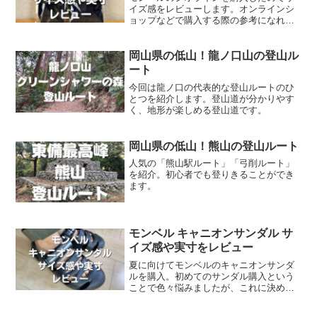
イズ感をレビューします。オンラインシ
ョップなどで購入する際の参考になれば
幸いです。
岡山県の低山！龍ノ口山の登山ル
ート
今回は龍ノ口の代表的な登山ルートのひ
とつを紹介します。登山道が分かりやす
く、地形が楽しめる登山道です。
岡山県の低山！熊山の登山ルート
人気の「熊山駅ルート」「弓削ルート」
を紹介。初心者でも登りきることができ
ます。
モンベル キャニオンサンダル サ
イズ感や実寸をレビュー
夏に向けてモンベルのキャニオンサンダ
ルを購入。初めてのサンダル購入という
ことで色々悩みましたが、これに決めま
した。すでに1ヶ月ほど履いてみました
が、満足しています。この記事では、実